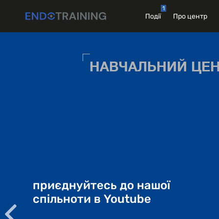
Skip
1
to
Події
Про центр
content
НАВЧАЛЬНИЙ ЦЕНТ
приєднуйтесь до нашої
спільноти в Youtube