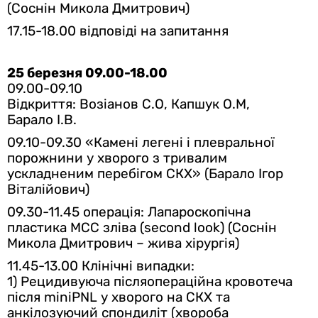
(Соснін Микола Дмитрович)
17.15-18.00 відповіді на запитання
25 березня 09.00-18.00
09.00-09.10
Відкриття: Возіанов С.О, Капшук О.М,
Барало І.В.
09.10-09.30
«Камені легені і плевральної
порожнини у хворого з
тривалим
ускладненим перебігом СКХ»
(Барало Ігор
Віталійович)
09.30-11.45 операція: Лапароскопічна
пластика МСС зліва (second look) (
Соснін
Микола Дмитрович – жива хірургія)
11.45-13.00 Клінічні випадки:
1) Рецидивуюча післяопераційна кровотеча
після miniPNL у хворого на СКХ та
анкілозуючий спондиліт (хвороба