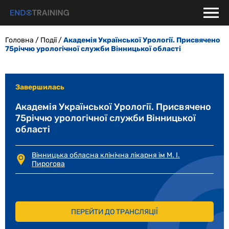
Skip
to
content
Головна
/
Події
/
Академія Української Урології. Присвячено
75річчю урологічної служби Вінницької області
Завершилась
Академія Української Урології. Присвячено
75річчю урологічної служби Вінницької
області
Вінницька обласна клінічна лікарня ім М. І.
Пирогова
ПЕРЕЙТИ ДО ТРАНСЛЯЦІЇ