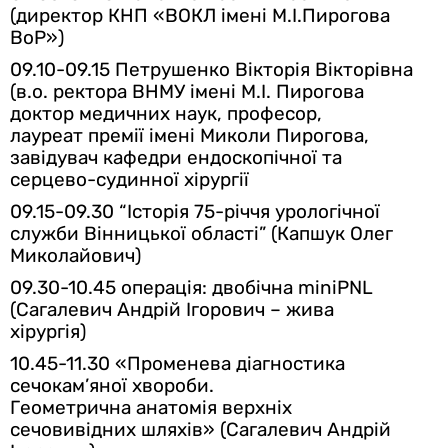
(
директор КНП «ВОКЛ імені М.І.Пирогова
ВоР»)
09.10-09.15 Петрушенко Вікторія Вікторівна
(в.о. ректора ВНМУ імені М.І. Пирогова
доктор медичних наук, професор,
лауреат премії імені Миколи Пирогова,
завідувач кафедри ендоскопічної та
серцево-судинної хірургії
09.15-09.30
“Історія 75-річчя урологічної
служби Вінницької області”
(Капшук Олег
Миколайович)
09.30-10.45 операція: двобічна miniPNL
(Сагалевич Андрій Ігорович – жива
хірургія)
10.45-11.30
«Променева діагностика
сечокам’яної хвороби.
Геометрична анатомія верхніх
сечовивідних шляхів»
(Сагалевич Андрій