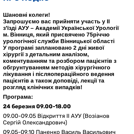
Шановні колеги!
Запрошуємо вас прийняти участь у II
з’їзді АУУ – Академії Української Урології
м. Вінниця, який присвячено 75річчю
урологічної служби Вінницької області
У програмі заплановано 2 дні живої
хірургії з детальним аналізом,
коментуванням та розбором пацієнтів з
обгрунтуванням методів хірургічного
лікування і післяопераційного ведення
пацієнтів а також доповіді, лекції та
розгляд клінічних випадків!
Програма:
24 березня 09.00-18.00
09.00-09.05 Відкриття II АУУ (
Возіанов
Сергій Олександрович)
09.05-09.10 Паненко Василь Васильович