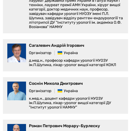
лауреат Державної премії України в галузі науки і
техніки, лауреат премії АМН України, хірург вищої
категорії, доктор медичних наук, професор,
завідувач кафедри урології НУОЗУ імені П.Л.
Шупика, завідувач відділу рентген-ендоурологіїї та
літотрипсії ДУ "Інституту урології ім. акдеміка О.Ф.
Возіанова" НАМНУ
Сагалевич Андрій Ігорович
Організатор
Україна
д.мед.н., професор кафедри урології НУОЗУ
ім.П.Шупика, лікар-уролог вищої категорії КОКЛ
Соснін Микола Дмитрович
Організатор
Україна
к.мед.н., доцент кафедри урології НУОЗУ
ім.П.Шупика, лікар-уролог вищої категорії ДУ
"Інститут урології НАМНУ"
Роман Петрович Морару-Бурлеску