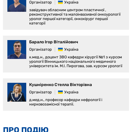
Організатор
Україна
завідувач обласним центром пластичної ,
реконструктивної та малоінвазивної онкоурології
уролог першої категорії, онкохірург першої
категорії
Барало Ігор Віталійович
Організатор
Україна
к.мед.н., доцент ЗВО кафедри хірургії №1 з курсом
урології Вінницького національного медичного
університета ім. М.І. Пирогова, зав. курсом урології
Кушніренко Стелла Вікторівна
Організатор
Україна
д.мед.н., професор кафедри нефрології і
нирковозамісної терапії.
ПРО ПОДІЮ