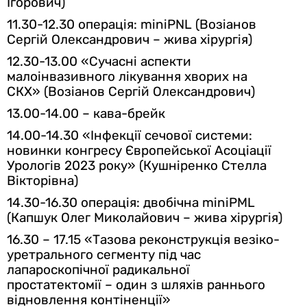
Ігорович)
11.30-12.30 операція: miniPNL (
Возіанов
Сергій Олександрович – жива хірургія)
12.30-13.00
«Сучасні аспекти
малоінвазивного лікування
хворих на
СКХ» (Возіанов Сергій Олександрович)
13.00-14.00 – кава-брейк
14.00-14.30
«Інфекції сечової системи:
новинки конгресу Європейської Асоціації
Урологів 2023 року» (Кушніренко Стелла
Вікторівна)
14.30-16.30 операція: двобічна miniPML
(
Капшук Олег Миколайович – жива хірургія)
16.30 – 17.15
«Тазова реконструкція везіко-
уретрального сегменту під час
лапароскопічної радикальної
простатектомії – один з шляхів раннього
відновлення контіненції»