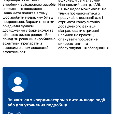
із провідних світових
Відкривши свій власний
виробників лікарських засобів
Навчальний центр, KARL
рослинного походження.
STORZ надає можливість не
Наша мета полягає в тому,
тільки познайомитися з
щоб зробити медицину більш
продукцією компанії, але і
природньою. Заради цього ми
отримати консультацію
об’єднали сучасні
досвідченого фахівця,
дослідження у фармакології з
відпрацювати отримані
цілющою силою рослин. Вже
навички на практиці,
понад 80 років ми виробляємо
опанувати професійне
ефективні препарати з
використання та
високим рівнем доказаної
обслуговування обладнання.
ефективності.
Зв'яжіться з координатором з питань щодо події
або для уточнення подробиць
Євгеній