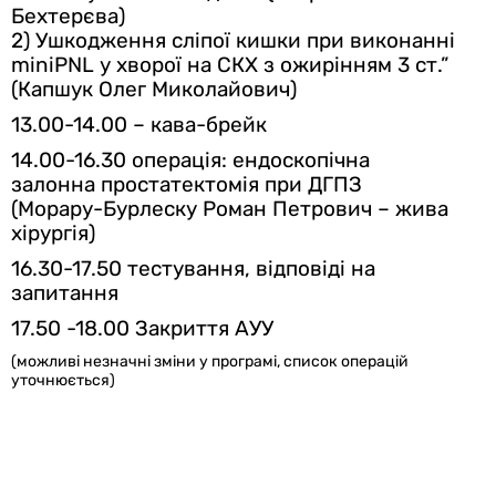
Бехтерєва)
2) Ушкодження сліпої кишки при виконанні
miniPNL у хворої на СКХ з ожирінням 3 ст.”
(Капшук Олег Миколайович)
13.00-14.00 – кава-брейк
14.00-16.30 операція: ендоскопічна
залонна простатектомія
при ДГПЗ
(
Морару-Бурлеску Роман Петрович – жива
хірургія)
16.30-17.50 тестування, відповіді на
запитання
17.50 -18.00 Закриття АУУ
(можливі незначні зміни у програмі, список операцій
уточнюється)