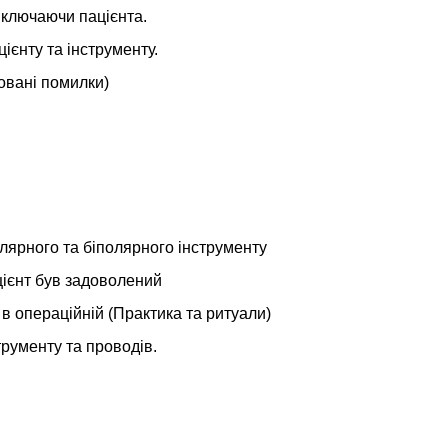
включаючи пацієнта.
ієнту та інструменту.
ховані помилки)
олярного та біполярного інструменту
цієнт був задоволений
в операційній (Практика та ритуали)
трументу та проводів.