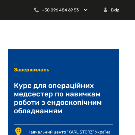
+38 096 484 69 53
Вхід
Завершилась
Курс для операційних
медсестер по навичкам
роботи з ендоскопічним
обладнанням
Навчальний центр "KARL STORZ" Україна