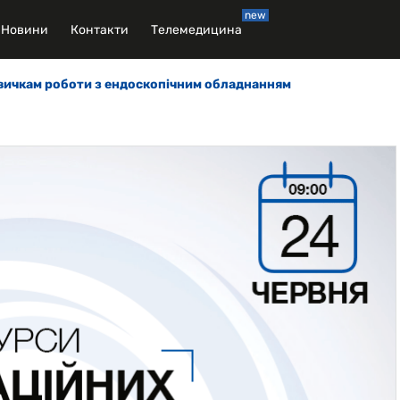
new
Новини
Контакти
Телемедицина
авичкам роботи з ендоскопічним обладнанням