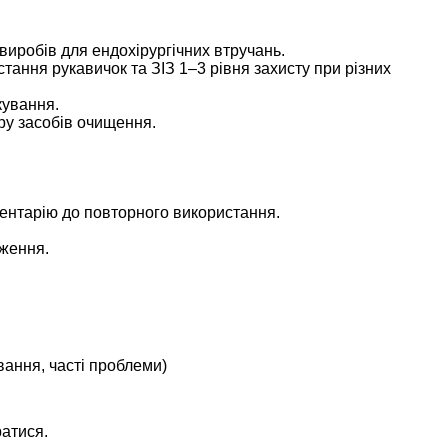
виробів для ендохірургічних втручань.
стання рукавичок та ЗІЗ 1–3 рівня захисту при різних
кування.
ору засобів очищення.
ментарію до повторного використання.
еження.
вання, часті проблеми)
ратися.