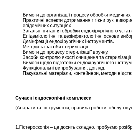
Вимоги до організації процесу обробки медичних 
Практичні аспекти дотримання гігієни рук, викори
епідемічних ситуаціях
Загальні питання обробки ендохірургічного устат
Епідеміологічні та дезінфектологічні основи виб
Дезінфекції ендохірургічних інструментів.
Методи та засоби стерилізації.
Вимоги до процесу стерилізації вручну.
Засоби контролю якості очищення та стерилізації
Вимоги щодо підготовки ендохірургічного інстру
Функціональні випробування, догляд.
Пакувальні матеріали, контейнери, методи відст
Сучасні ендоскопічні комплекси
(Апарати та інструменти, правила роботи, обслугову
1.Гістероскопія – це досить складно, пробуємо розіб