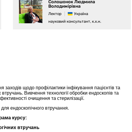
Солошонок Людмила
Володимірівна
Лектор
Україна
науковий консультант, к.х.н.
ня заходів щодо профілактики інфікування пацієнтів та
втручань. Вивчення технології обробки ендоскопів та
ефективності очищення та стерилізації.
для ендоскопічного втручання.
рама курсу:
ргічних втручань