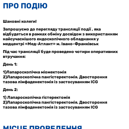
ПРО ПОДІЮ
Шановні колеги!
Запрошуємо до перегляду трансляції події , яка
відбудеться в рамках обміну досвідом з використанням
найсучаснішого ендоскопічного обладнання у
медцентрі «Мед-Атлант» м. Івано-Франківськ
Під час трансляції буде проведено чотири оперативних
втручання:
День 1:
1)Лапароскопічна міомектомія
2)Лапароскопічна пангістеректомія. Двостороння
тазова лімфаденектомія із застосуванням ICG
День 2:
1) Лапароскопічна гістеректомія
2)Лапароскопічна пангістеректомія. Двостороння
тазова лімфаденектомія із застосуванням ICG
МIСЦЕ ПРОВЕДЕННЯ