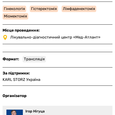
Гінекологія
Гістеректомія
Лімфаденектомія
Міомектомія
Мiсце проведення:
Лікувально-діагностичний центр «Мед-Атлант»
Формат:
Трансляція
За підтримки:
KARL STORZ Україна
Організатор
Ігор Нігуца