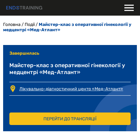
Skip
to
content
Головна
/
Події
/
Майстер-клас з оперативної гінекології у
медцентрі «Мед-Атлант»
Завершилась
Майстер-клас з оперативної гінекології у
медцентрі «Мед-Атлант»
Лікувально-діагностичний центр «Мед-Атлант»
ПЕРЕЙТИ ДО ТРАНСЛЯЦІЇ